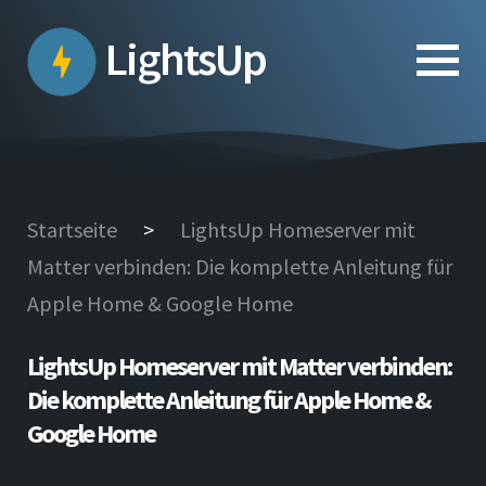
Skip
to
LightsUp
the
content
Startseite
>
LightsUp Homeserver mit
Matter verbinden: Die komplette Anleitung für
Apple Home & Google Home
LightsUp Homeserver mit Matter verbinden:
Die komplette Anleitung für Apple Home &
Google Home