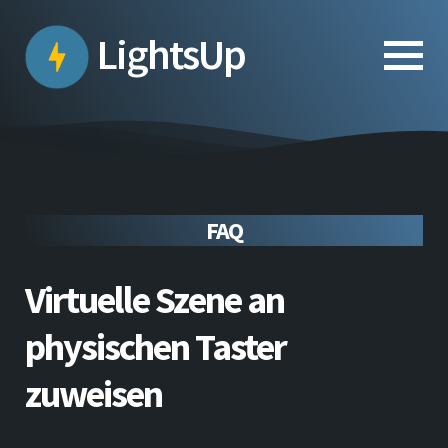
Skip
to
LightsUp
the
content
FAQ
Virtuelle Szene an
physischen Taster
zuweisen